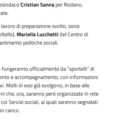
cesindaco
Cristian Sanna
per Rodano,
ate.
 lavoro di preparazione svolto, sono
oltello),
Mariella Luc
c
hetti
del Centro di
rtimento politiche sociali.
o fungeranno ufficialmente da “sportelli” di
tamento e accompagnamento, con informazioni
i. Molti di essi già svolgono, in base alle
oni che, ora, saranno però organizzate in rete
i Servizi sociali, ai quali saranno segnalati
n carico.