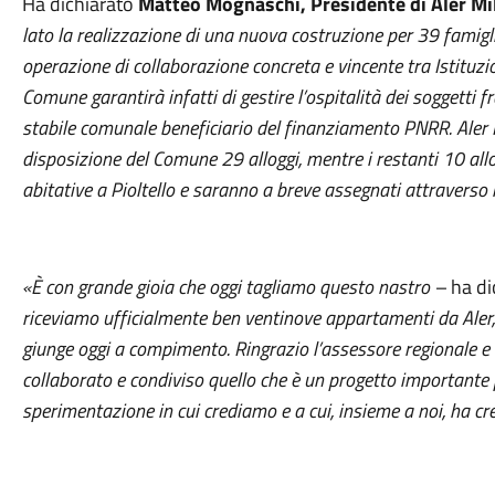
Ha dichiarato
Matteo Mognaschi, Presidente di Aler Mi
lato la realizzazione di una nuova costruzione per 39 famigl
operazione di collaborazione concreta e vincente tra Istituzio
Comune garantirà infatti di gestire l’ospitalità dei soggetti fr
stabile comunale beneficiario del finanziamento PNRR. Aler
disposizione del Comune 29 alloggi, mentre i restanti 10 all
abitative a Pioltello e saranno a breve assegnati attravers
«
È
con grande gioia che oggi tagliamo questo nastro –
ha di
riceviamo ufficialmente ben ventinove appartamenti da Aler,
giunge oggi a compimento
. Ringrazio l’assessore regionale e 
collaborato e condiviso quello che è un progetto importante 
sperimentazione in cui crediamo e a cui, insieme a noi, ha cr