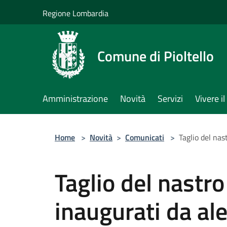
Salta al contenuto principale
Regione Lombardia
Comune di Pioltello
Amministrazione
Novità
Servizi
Vivere 
Home
>
Novità
>
Comunicati
>
Taglio del nas
Taglio del nastro 
inaugurati da al