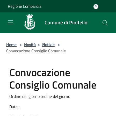
Salta al contenuto principale
Regione Lombardia
Comune di Pioltello
Home
>
Novità
>
Notizie
>
Convocazione Consiglio Comunale
Convocazione
Consiglio Comunale
Ordine del giorno ordine del giorno
Data :