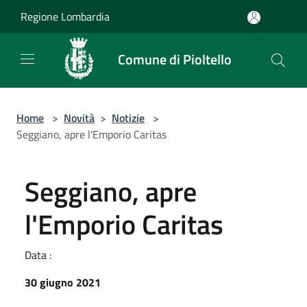
Salta al contenuto principale
Regione Lombardia
Comune di Pioltello
Home
>
Novità
>
Notizie
>
Seggiano, apre l'Emporio Caritas
Seggiano, apre
l'Emporio Caritas
Data :
30 giugno 2021