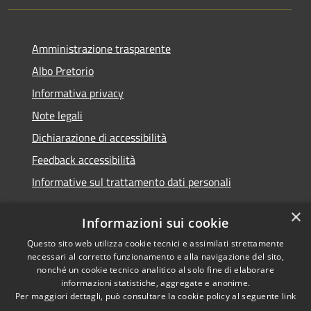
Amministrazione trasparente
Albo Pretorio
Informativa privacy
Note legali
Dichiarazione di accessibilità
Feedback accessibilità
Informative sul trattamento dati personali
×
Informazioni sui cookie
Questo sito web utilizza cookie tecnici e assimilati strettamente
RSS
Copyright © 2026 • Comune di
necessari al corretto funzionamento e alla navigazione del sito,
Accessibilità
Pioltello • Powered by
nonché un cookie tecnico analitico al solo fine di elaborare
Privacy
Municipium
Accesso
informazioni statistiche, aggregate e anonime.
•
Per maggiori dettagli, può consultare la cookie policy al seguente
link
Cookie
redazione