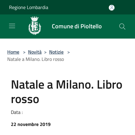
Salta al contenuto principale
Regione Lombardia
Comune di Pioltello
Home
>
Novità
>
Notizie
>
Natale a Milano. Libro rosso
Natale a Milano. Libro
rosso
Data :
22 novembre 2019