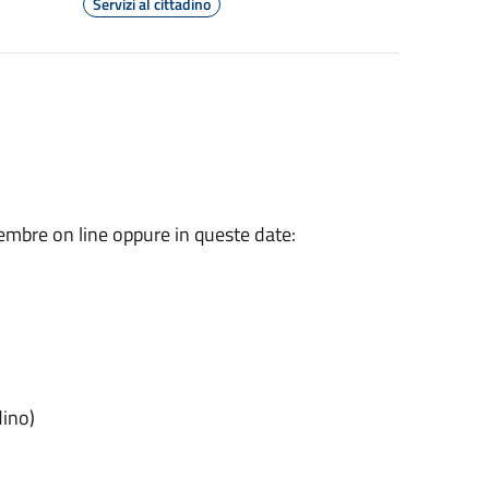
Servizi al cittadino
ttembre on line oppure in queste date:
dino)