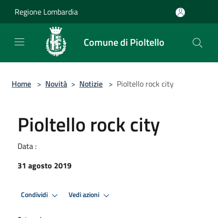
Salta al contenuto principale
Regione Lombardia
Comune di Pioltello
Home
>
Novità
>
Notizie
>
Pioltello rock city
Pioltello rock city
Data :
31 agosto 2019
Condividi
Vedi azioni