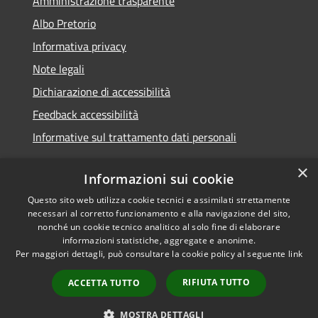
Amministrazione trasparente
Albo Pretorio
Informativa privacy
Note legali
Dichiarazione di accessibilità
Feedback accessibilità
Informative sul trattamento dati personali
×
Informazioni sui cookie
Questo sito web utilizza cookie tecnici e assimilati strettamente
RSS
Copyright © 2026 • Comune di
necessari al corretto funzionamento e alla navigazione del sito,
Accessibilità
Pioltello • Powered by
nonché un cookie tecnico analitico al solo fine di elaborare
Privacy
Municipium
Accesso
informazioni statistiche, aggregate e anonime.
•
Per maggiori dettagli, può consultare la cookie policy al seguente
link
Cookie
redazione
Mappa del sito
RIFIUTA TUTTO
ACCETTA TUTTO
Informativa trattamento
dei dati personali
MOSTRA DETTAGLI