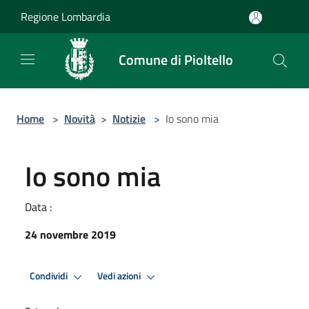
Salta al contenuto principale
Regione Lombardia
Comune di Pioltello
Home
>
Novità
>
Notizie
>
Io sono mia
Io sono mia
Data :
24 novembre 2019
Condividi
Vedi azioni