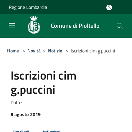
Salta al contenuto principale
Regione Lombardia
Comune di Pioltello
Home
>
Novità
>
Notizie
>
Iscrizioni cim g.puccini
Iscrizioni cim
g.puccini
Data :
8 agosto 2019