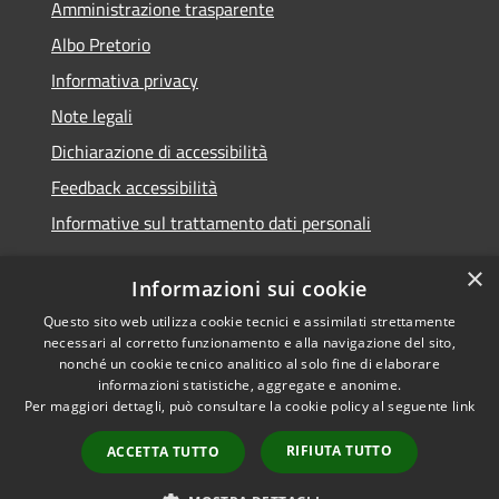
Amministrazione trasparente
Albo Pretorio
Informativa privacy
Note legali
Dichiarazione di accessibilità
Feedback accessibilità
Informative sul trattamento dati personali
×
Informazioni sui cookie
Questo sito web utilizza cookie tecnici e assimilati strettamente
RSS
Copyright © 2026 • Comune di
necessari al corretto funzionamento e alla navigazione del sito,
Accessibilità
Pioltello • Powered by
nonché un cookie tecnico analitico al solo fine di elaborare
Privacy
Municipium
Accesso
informazioni statistiche, aggregate e anonime.
•
Per maggiori dettagli, può consultare la cookie policy al seguente
link
Cookie
redazione
Mappa del sito
RIFIUTA TUTTO
ACCETTA TUTTO
Informativa trattamento
dei dati personali