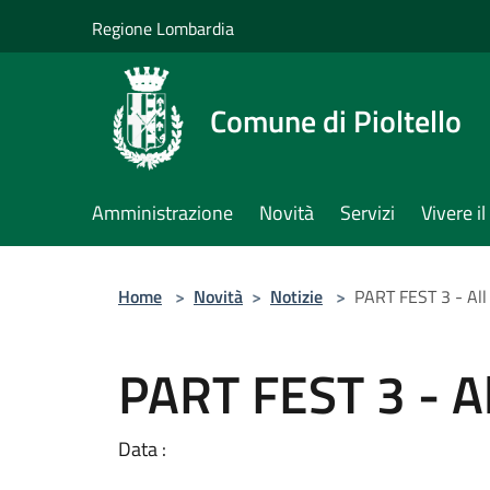
Salta al contenuto principale
Regione Lombardia
Comune di Pioltello
Amministrazione
Novità
Servizi
Vivere 
Home
>
Novità
>
Notizie
>
PART FEST 3 - All 
PART FEST 3 - Al
Data :