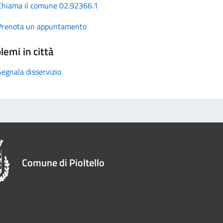
Chiama il comune 02.92366.1
Prenota un appuntamento
lemi in città
Segnala disservizio
Comune di Pioltello