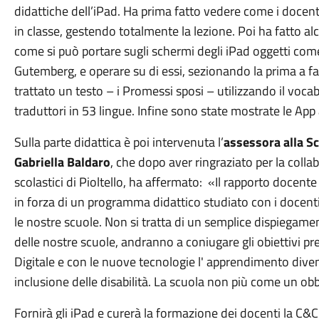
didattiche dell’iPad. Ha prima fatto vedere come i docenti 
in classe, gestendo totalmente la lezione. Poi ha fatto a
come si può portare sugli schermi degli iPad oggetti com
Gutemberg, e operare su di essi, sezionando la prima a f
trattato un testo – i Promessi sposi – utilizzando il vocab
traduttori in 53 lingue. Infine sono state mostrate le App 
Sulla parte didattica è poi intervenuta l’
assessora alla Sc
Gabriella Baldaro
, che dopo aver ringraziato per la collabo
scolastici di Pioltello, ha affermato: «Il rapporto docen
in forza di un programma didattico studiato con i docenti 
le nostre scuole. Non si tratta di un semplice dispiegame
delle nostre scuole, andranno a coniugare gli obiettivi pr
Digitale e con le nuove tecnologie l' apprendimento divent
inclusione delle disabilità. La scuola non più come un obb
Fornirà gli iPad e curerà la formazione dei docenti la C&