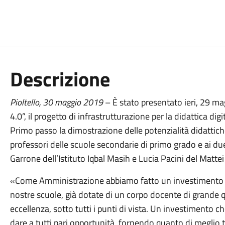
Descrizione
Pioltello,
30
maggio
201
9
–
È stato presentato ieri, 29 mag
4.0”, il progetto di infrastrutturazione per la didattica dig
Primo passo la dimostrazione delle potenzialità didattic
professori delle scuole secondarie di primo grado e ai due
Garrone dell’Istituto Iqbal Masih e Lucia Pacini
del Mattei
«Come Amministrazione abbiamo fatto un investimento di
nostre scuole, già dotate di un corpo docente di grande qu
eccellenza, sotto tutti i punti di vista. Un investimento c
dare a tutti pari opportunità, fornendo quanto di meglio