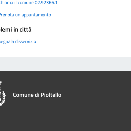
Chiama il comune 02.92366.1
Prenota un appuntamento
lemi in città
Segnala disservizio
Comune di Pioltello