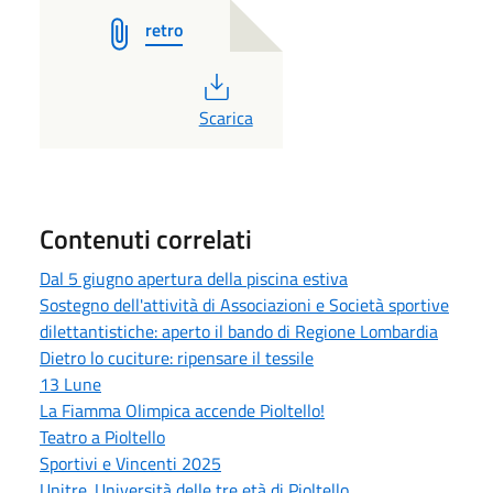
retro
PDF
Scarica
Contenuti correlati
Dal 5 giugno apertura della piscina estiva
Sostegno dell'attività di Associazioni e Società sportive
dilettantistiche: aperto il bando di Regione Lombardia
Dietro lo cuciture: ripensare il tessile
13 Lune
La Fiamma Olimpica accende Pioltello!
Teatro a Pioltello
Sportivi e Vincenti 2025
Unitre. Università delle tre età di Pioltello