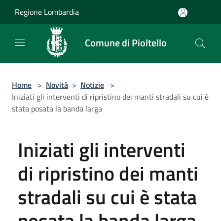
Salta al contenuto principale
Regione Lombardia
Comune di Pioltello
Home
>
Novità
>
Notizie
>
Iniziati gli interventi di ripristino dei manti stradali su cui è
stata posata la banda larga
Iniziati gli interventi
di ripristino dei manti
stradali su cui è stata
posata la banda larga