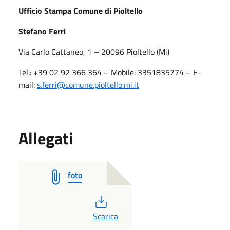
Ufficio Stampa Comune di Pioltello
Stefano Ferri
Via Carlo Cattaneo, 1 – 20096 Pioltello (Mi)
Tel.: +39 02 92 366 364 – Mobile: 3351835774 – E-
mail:
s.ferri
@comune.pioltello.mi.it
Allegati
foto
PDF
Scarica