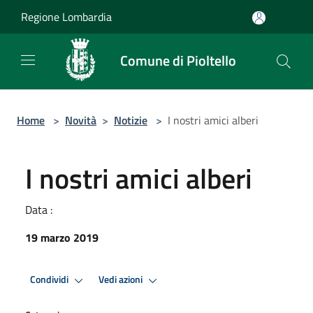
Salta al contenuto principale
Regione Lombardia
Comune di Pioltello
Home
>
Novità
>
Notizie
>
I nostri amici alberi
I nostri amici alberi
Data :
19 marzo 2019
Condividi
Vedi azioni