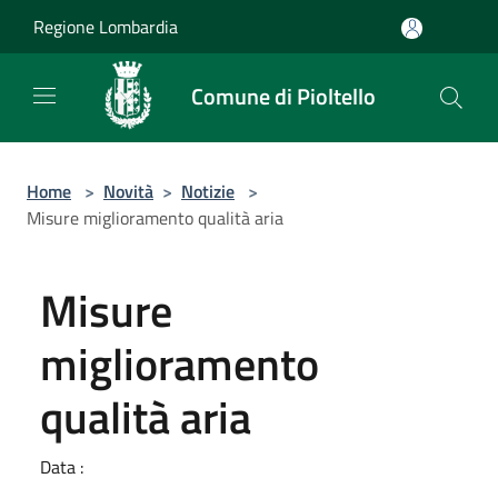
Salta al contenuto principale
Regione Lombardia
Comune di Pioltello
Home
>
Novità
>
Notizie
>
Misure miglioramento qualità aria
Misure
miglioramento
qualità aria
Data :