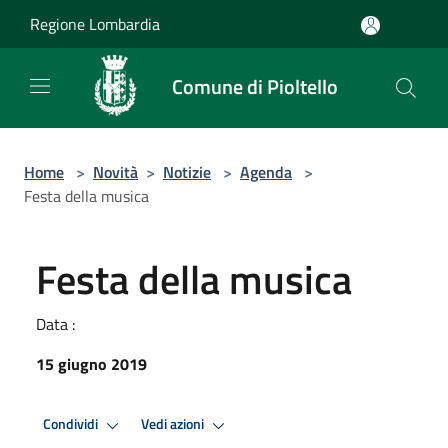
Salta al contenuto principale
Regione Lombardia
Comune di Pioltello
Home
>
Novità
>
Notizie
>
Agenda
>
Festa della musica
Festa della musica
Data :
15 giugno 2019
Condividi
Vedi azioni