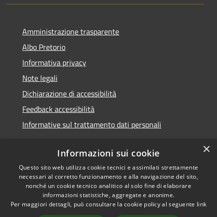
Amministrazione trasparente
Albo Pretorio
Informativa privacy
Note legali
Dichiarazione di accessibilità
Feedback accessibilità
Informative sul trattamento dati personali
×
Informazioni sui cookie
Questo sito web utilizza cookie tecnici e assimilati strettamente
RSS
Copyright © 2026 • Comune di
necessari al corretto funzionamento e alla navigazione del sito,
Accessibilità
Pioltello • Powered by
nonché un cookie tecnico analitico al solo fine di elaborare
Privacy
Municipium
Accesso
informazioni statistiche, aggregate e anonime.
•
Per maggiori dettagli, può consultare la cookie policy al seguente
link
Cookie
redazione