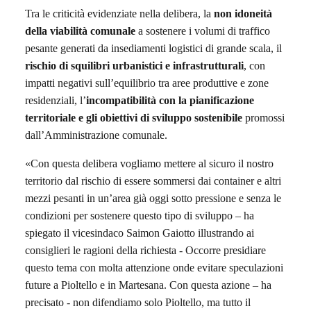
Tra le criticità evidenziate
nella delibera
, la
non idoneità
della viabilità comunale
a sostenere i volumi di traffico
pesante generati da insediamenti logistici di grande scala, il
rischio di squilibri urbanistici e infrastrutturali
, con
impatti negativi sull’equilibrio tra aree produttive e zone
residenziali, l’
incompatibilità con la pianificazione
territoriale e gli obiettivi di sviluppo sostenibile
promossi
dal
l’Amministrazione comu
na
le.
«Con questa delibera vogliamo mettere al sicuro il nostro
territorio dal rischio di essere sommersi dai container e altri
mezzi pesanti in un’area già oggi sotto pressione e senza le
condizioni per sostenere questo tipo di sviluppo – ha
spiegato il vicesindaco Saimon Gaiotto illustrando ai
consiglieri le ragioni della richiesta - Occorre presidiare
questo tema con molta attenzione onde evitare speculazioni
future a Pioltello e in Martesana. Con questa azione – ha
precisato - non difendiamo solo Pioltello, ma tutto il