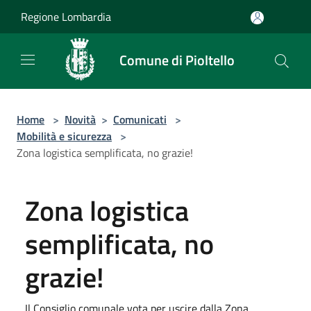
Salta al contenuto principale
Regione Lombardia
Comune di Pioltello
Home
>
Novità
>
Comunicati
>
Mobilità e sicurezza
>
Zona logistica semplificata, no grazie!
Zona logistica
semplificata, no
grazie!
Il Consiglio comunale vota per uscire dalla Zona