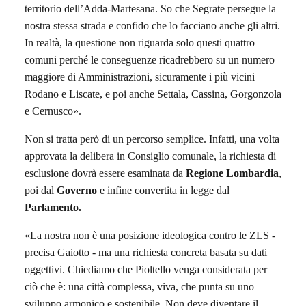
territorio dell’Adda-Martesana. So che Segrate persegue la
nostra stessa strada e confido che lo facciano anche gli altri.
In realtà, la questione non riguarda solo questi quattro
comuni perché le conseguenze ricadrebbero su un numero
maggiore di Amministrazioni, sicuramente i più vicini
Rodano e Liscate, e poi anche Settala, Cassina, Gorgonzola
e Cernusco».
Non si tratta però di un percorso semplice.
Infatti, u
na volta
approvata la delibera in Consiglio comunale, la richiesta di
esclusione dovrà essere esaminata da
Regione Lombardia
,
poi dal
Governo
e infine convertita in legge dal
Parlamento.
«La nostra non è una posizione ideologica contro le ZLS -
precisa Gaiotto - ma una richiesta concreta basata su dati
oggettivi. Chiediamo che Pioltello venga considerata per
ciò che è: una città complessa, viva, che punta su uno
sviluppo armonico e sostenibile. Non deve diventare il