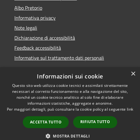
Albo Pretorio
Informativa privacy
Note legali
Dichiarazione di accessibilità
Feedback accessibilità
Informative sul trattamento dati personali
×
Informazioni sui cookie
Questo sito web utilizza cookie tecnici e assimilati strettamente
RSS
Copyright © 2026 • Comune di
necessari al corretto funzionamento e alla navigazione del sito,
Accessibilità
Pioltello • Powered by
nonché un cookie tecnico analitico al solo fine di elaborare
Privacy
Municipium
Accesso
informazioni statistiche, aggregate e anonime.
•
Per maggiori dettagli, può consultare la cookie policy al seguente
link
Cookie
redazione
Mappa del sito
RIFIUTA TUTTO
ACCETTA TUTTO
Informativa trattamento
dei dati personali
MOSTRA DETTAGLI