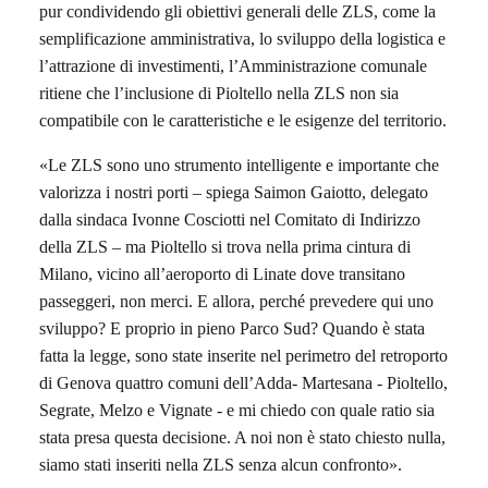
pur
condividendo gli obiettivi generali delle ZLS, come la
semplificazione amministrativa, lo sviluppo della logistica e
l’attrazione di investimenti, l’Amministrazione
c
omunale
ritiene che l’inclusione di Pioltello
nella ZLS
non sia
compatibile con le caratteristiche e le esigenze del territorio.
«
Le ZLS sono
uno strumento intelligente e importante
che
valorizza
i nostri porti
– spiega
Saimon
Gaiotto,
delegato
dalla sindaca
Ivonne Cosciotti nel Comitato di Indirizzo
della ZLS
–
ma
Pioltello si trova
nella prima cintura di
Milano, vicino a
ll’
aeroporto di Linate dove
transitano
passeggeri,
n
on merci.
E allora, p
erché prevedere qui uno
sviluppo?
E
proprio in pieno Parco Sud? Quando è stata
fatta la legge, sono state inserite nel perimetro del retroporto
di Genova quattro
comuni
dell’Adda- Martesana - Pioltello,
Segrate, Melzo e Vignate -
e mi chiedo con quale
ratio
sia
stata
presa
questa
decisione
.
A noi non
è stato chiesto nulla,
siamo stati inseriti nella ZLS senza alcun confronto»
.