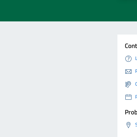
Cont
Prob