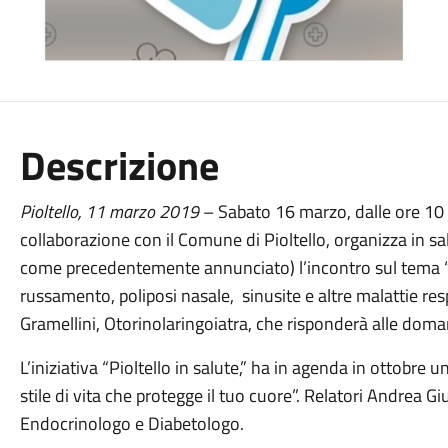
Descrizione
Pioltello,
11
marzo
201
9
– Sabato 16 marzo, dalle ore 10 al
collaborazione con il Comune di Pioltello, organizza in sal
come precedentemente annunciato) l’incontro sul tema “I 
russamento, poliposi nasale, sinusite e altre malattie resp
Gramellini, Otorinolaringoiatra, che risponderà alle doman
L’iniziativa “Pioltello in salute,” ha in agenda in ottobre
stile di vita che protegge il tuo cuore”. Relatori Andrea G
Endocrinologo e Diabetologo.