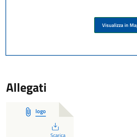
Visualizza in M
Allegati
logo
PDF
Scarica