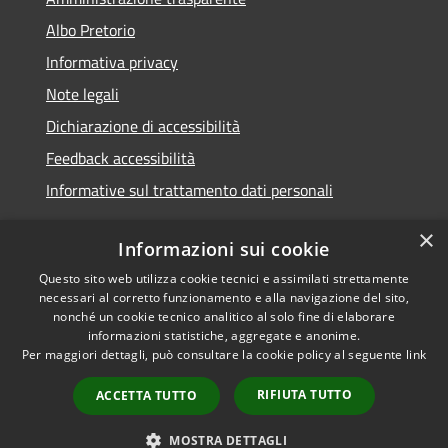
Albo Pretorio
Informativa privacy
Note legali
Dichiarazione di accessibilità
Feedback accessibilità
Informative sul trattamento dati personali
×
Informazioni sui cookie
Questo sito web utilizza cookie tecnici e assimilati strettamente
RSS
Copyright © 2026 • Comune di
necessari al corretto funzionamento e alla navigazione del sito,
Accessibilità
Pioltello • Powered by
nonché un cookie tecnico analitico al solo fine di elaborare
Privacy
Municipium
Accesso
informazioni statistiche, aggregate e anonime.
•
Per maggiori dettagli, può consultare la cookie policy al seguente
link
Cookie
redazione
Mappa del sito
RIFIUTA TUTTO
ACCETTA TUTTO
Informativa trattamento
dei dati personali
MOSTRA DETTAGLI