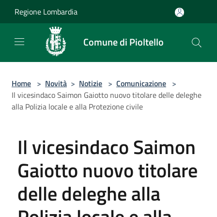
Salta al contenuto principale
Regione Lombardia
Comune di Pioltello
Home
>
Novità
>
Notizie
>
Comunicazione
>
Il vicesindaco Saimon Gaiotto nuovo titolare delle deleghe
alla Polizia locale e alla Protezione civile
Il vicesindaco Saimon
Gaiotto nuovo titolare
delle deleghe alla
Polizia locale e alla