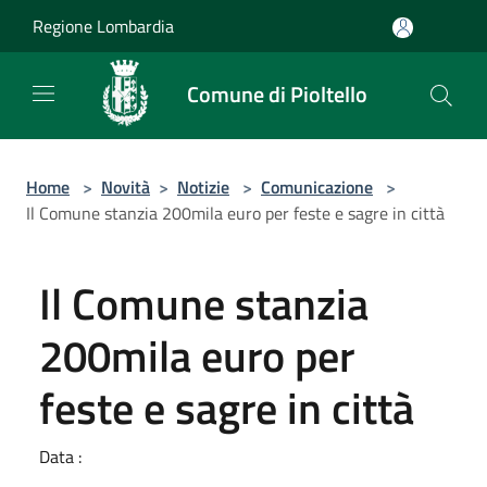
Salta al contenuto principale
Regione Lombardia
Comune di Pioltello
Home
>
Novità
>
Notizie
>
Comunicazione
>
Il Comune stanzia 200mila euro per feste e sagre in città
Il Comune stanzia
200mila euro per
feste e sagre in città
Data :