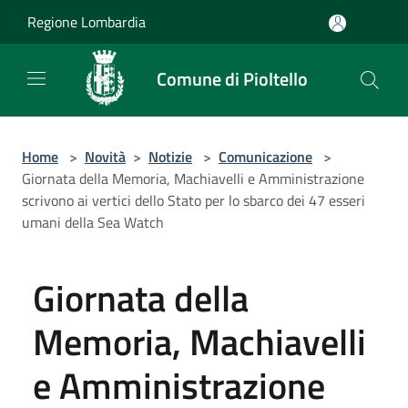
Salta al contenuto principale
Regione Lombardia
Comune di Pioltello
Home
>
Novità
>
Notizie
>
Comunicazione
>
Giornata della Memoria, Machiavelli e Amministrazione
scrivono ai vertici dello Stato per lo sbarco dei 47 esseri
umani della Sea Watch
Giornata della
Memoria, Machiavelli
e Amministrazione