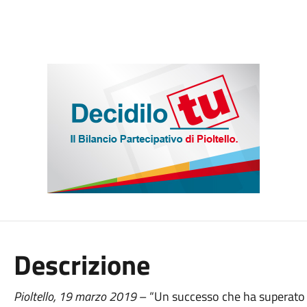
Descrizione
Pioltello,
19
marzo
201
9
– “Un successo che ha superato le