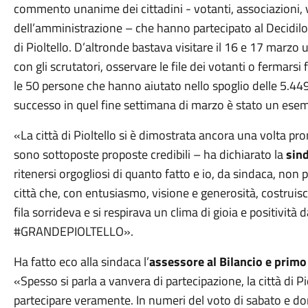
commento unanime dei cittadini - votanti, associazioni,
dell’amministrazione – che hanno partecipato al Decidilo 
di Pioltello. D’altronde bastava visitare il 16 e 17 marzo un
con gli scrutatori, osservare le file dei votanti o fermarsi
le 50 persone che hanno aiutato nello spoglio delle 5.44
successo in quel fine settimana di marzo è stato un esem
«La città di Pioltello si è dimostrata ancora una volta p
sono sottoposte proposte credibili – ha dichiarato la
sind
ritenersi orgogliosi di quanto fatto e io, da sindaca, non
città che, con entusiasmo, visione e generosità, costruisce
fila sorrideva e si respirava un clima di gioia e positivit
#GRANDEPIOLTELLO».
Ha fatto eco alla sindaca l’
assessore al Bilancio e prim
«Spesso si parla a vanvera di partecipazione, la città di P
partecipare veramente. In numeri del voto di sabato e dom