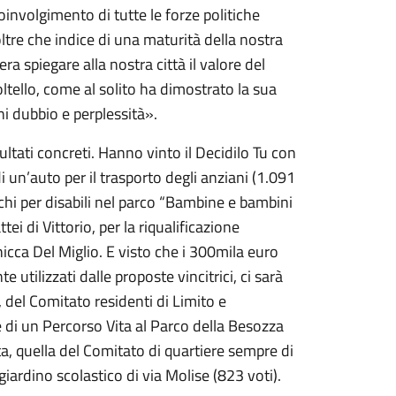
 coinvolgimento di tutte le forze politiche
ltre che indice di una maturità della nostra
ra spiegare alla nostra città il valore del
oltello, come al solito ha dimostrato la sua
i dubbio e perplessità».
ltati concreti. Hanno vinto il Decidilo Tu con
i un’auto per il trasporto degli anziani (1.091
iochi per disabili nel parco “Bambine e bambini
ei di Vittorio, per la riqualificazione
Chicca Del Miglio. E visto che i 300mila euro
tilizzati dalle proposte vincitrici, ci sarà
 del Comitato residenti di Limito e
e di un Percorso Vita al Parco della Besozza
ata, quella del Comitato di quartiere sempre di
l giardino scolastico di via Molise (823 voti).