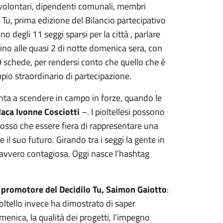
 volontari, dipendenti comunali, membri
Tu, prima edizione del Bilancio partecipativo
o degli 11 seggi sparsi per la città , parlare
 fino alle quasi 2 di notte domenica sera, con
9 schede, per rendersi conto che quello che è
pio straordinario di partecipazione.
ronta a scendere in campo in forze, quando le
aca Ivonne Cosciotti
–. I pioltellesi possono
 posso che essere fiera di rappresentare una
 il suo futuro. Girando tra i seggi la gente in
à davvero contagiosa. Oggi nasce l’hashtag
o promotore del Decidilo Tu, Saimon Gaiotto
:
ioltello invece ha dimostrato di saper
enica, la qualità dei progetti, l’impegno