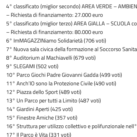
4° classificato (miglior secondo) AREA VERDE – AMBIENT
– Richiesta di finanziamento: 27.000 euro
5° classificato (miglior terzo) AREA GIALLA – SCUOLA con
– Richiesta di finanziamento: 80.000 euro
6° ImMAGAZZINiamo Solidarietà (706 voti)
7° Nuova sala civica della formazione al Soccorso Sanitar
8° Auditorium al Machiavelli (679 voti)
9° SLEGAMI (502 voti)
10° Parco Giochi Padre Giovanni Gadda (499 voti)
11° Anch’IO sono la Protezione Civile (490 voti)
12° Piazza dello Sport (489 voti)
13° Un Parco per tutti a Limito (487 voti)
14° Giardini Aperti (425 voti)
15° Finestre Amiche (357 voti)
16° Struttura per utilizzo collettivo e polifunzionale nell
17° Il Parco è Vita (331 voti)