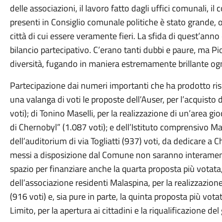
delle associazioni, il lavoro fatto dagli uffici comunali, il
presenti in Consiglio comunale politiche è stato grande, o
città di cui essere veramente fieri. La sfida di quest’anno e
bilancio partecipativo. C’erano tanti dubbi e paure, ma Pi
diversità, fugando in maniera estremamente brillante ogn
Partecipazione dai numeri importanti che ha prodotto risu
una valanga di voti le proposte dell’Auser, per l’acquisto d
voti); di Tonino Maselli, per la realizzazione di un’area g
di Chernobyl” (1.087 voti); e dell’Istituto comprensivo Matt
dell’auditorium di via Togliatti (937) voti, da dedicare a 
messi a disposizione dal Comune non saranno interamente u
spazio per finanziare anche la quarta proposta più votata,
dell’associazione residenti Malaspina, per la realizzazion
(916 voti) e, sia pure in parte, la quinta proposta più vot
Limito, per la apertura ai cittadini e la riqualificazione de