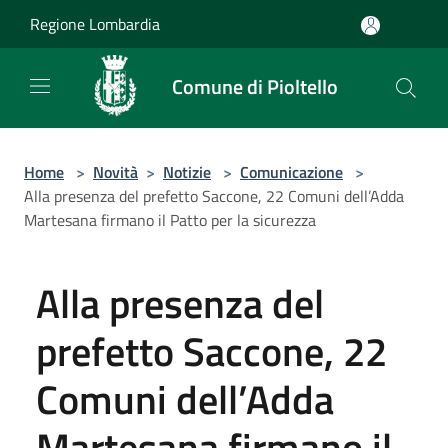
Salta al contenuto principale
Regione Lombardia
Comune di Pioltello
Home
>
Novità
>
Notizie
>
Comunicazione
>
Alla presenza del prefetto Saccone, 22 Comuni dell’Adda
Martesana firmano il Patto per la sicurezza
Alla presenza del
prefetto Saccone, 22
Comuni dell’Adda
Martesana firmano il