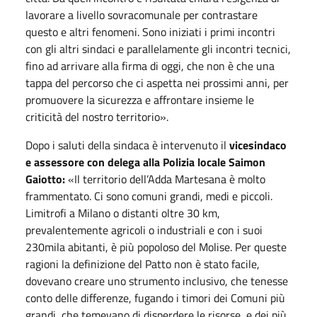
lavorare a livello sovracomunale per contrastare
questo e altri fenomeni. Sono iniziati i primi incontri
con gli altri sindaci e parallelamente gli incontri tecnici,
fino ad arrivare alla firma di oggi, che non è che una
tappa del percorso che ci aspetta nei prossimi anni, per
promuovere la sicurezza e affrontare insieme le
criticità del nostro territorio».
Dopo i saluti della sindaca è intervenuto il
vicesindaco
e assessore co
n
delega alla Polizia locale Saimon
Gaiotto:
«Il territorio dell’Adda Martesana è molto
frammentato. Ci sono comuni grandi, medi e piccoli.
Limitrofi a Milano o distanti oltre 30 km,
prevalentemente agricoli o industriali e con i suoi
230mila abitanti, è più popoloso del Molise. Per queste
ragioni la definizione del Patto non è stato facile,
dovevano creare uno strumento inclusivo, che tenesse
conto delle differenze, fugando i timori dei Comuni più
grandi, che temevano di disperdere le risorse, e dei più