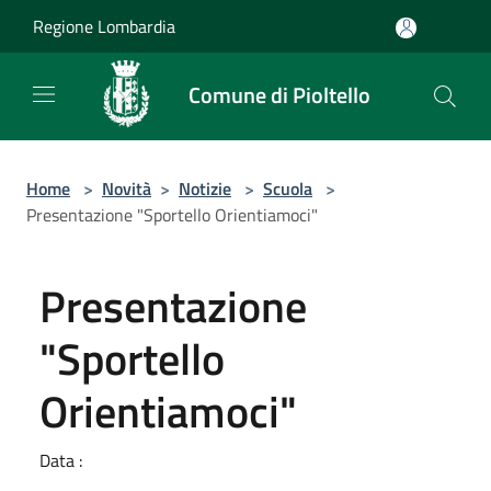
Salta al contenuto principale
Regione Lombardia
Comune di Pioltello
Home
>
Novità
>
Notizie
>
Scuola
>
Presentazione "Sportello Orientiamoci"
Presentazione
"Sportello
Orientiamoci"
Data :