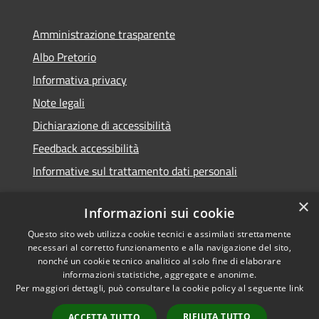
Amministrazione trasparente
Albo Pretorio
Informativa privacy
Note legali
Dichiarazione di accessibilità
Feedback accessibilità
Informative sul trattamento dati personali
×
Informazioni sui cookie
Questo sito web utilizza cookie tecnici e assimilati strettamente
RSS
Copyright © 2026 • Comune di
necessari al corretto funzionamento e alla navigazione del sito,
Accessibilità
Pioltello • Powered by
nonché un cookie tecnico analitico al solo fine di elaborare
Privacy
Municipium
Accesso
informazioni statistiche, aggregate e anonime.
•
Per maggiori dettagli, può consultare la cookie policy al seguente
link
Cookie
redazione
Mappa del sito
RIFIUTA TUTTO
ACCETTA TUTTO