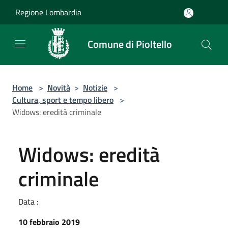
Salta al contenuto principale
Regione Lombardia
Comune di Pioltello
Home
>
Novità
>
Notizie
>
Cultura, sport e tempo libero
>
Widows: eredità criminale
Widows: eredità
criminale
Data :
10 febbraio 2019