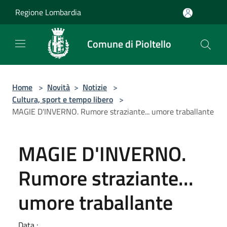
Salta al contenuto principale
Regione Lombardia
Comune di Pioltello
Home
>
Novità
>
Notizie
>
Cultura, sport e tempo libero
>
MAGIE D'INVERNO. Rumore straziante... umore traballante
MAGIE D'INVERNO.
Rumore straziante...
umore traballante
Data :