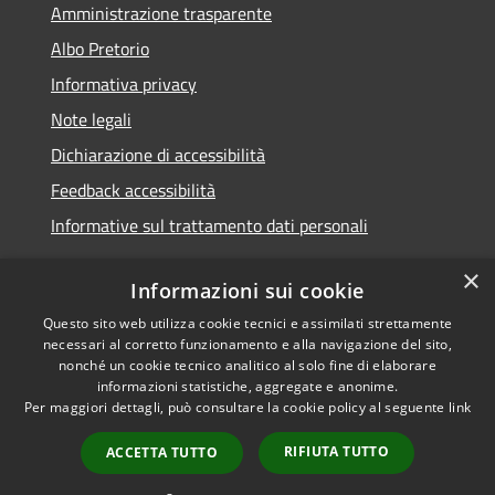
Amministrazione trasparente
Albo Pretorio
Informativa privacy
Note legali
Dichiarazione di accessibilità
Feedback accessibilità
Informative sul trattamento dati personali
×
Informazioni sui cookie
Questo sito web utilizza cookie tecnici e assimilati strettamente
RSS
Copyright © 2026 • Comune di
necessari al corretto funzionamento e alla navigazione del sito,
Accessibilità
Pioltello • Powered by
nonché un cookie tecnico analitico al solo fine di elaborare
Privacy
Municipium
Accesso
informazioni statistiche, aggregate e anonime.
•
Per maggiori dettagli, può consultare la cookie policy al seguente
link
Cookie
redazione
Mappa del sito
RIFIUTA TUTTO
ACCETTA TUTTO
Informativa trattamento