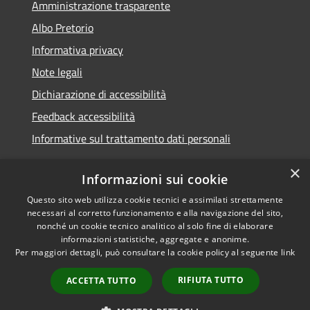
Amministrazione trasparente
Albo Pretorio
Informativa privacy
Note legali
Dichiarazione di accessibilità
Feedback accessibilità
Informative sul trattamento dati personali
×
Informazioni sui cookie
Questo sito web utilizza cookie tecnici e assimilati strettamente
RSS
Copyright © 2026 • Comune di
necessari al corretto funzionamento e alla navigazione del sito,
Accessibilità
Pioltello • Powered by
nonché un cookie tecnico analitico al solo fine di elaborare
Privacy
Municipium
Accesso
informazioni statistiche, aggregate e anonime.
•
Per maggiori dettagli, può consultare la cookie policy al seguente
link
Cookie
redazione
Mappa del sito
RIFIUTA TUTTO
ACCETTA TUTTO
Informativa trattamento
dei dati personali