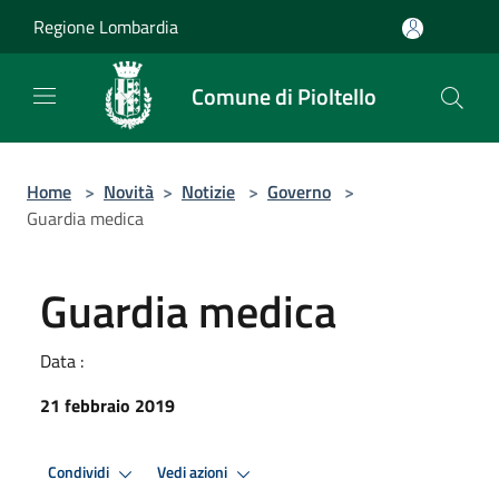
Salta al contenuto principale
Regione Lombardia
Comune di Pioltello
Home
>
Novità
>
Notizie
>
Governo
>
Guardia medica
Guardia medica
Data :
21 febbraio 2019
Condividi
Vedi azioni