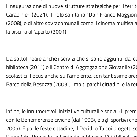
l’inaugurazione di nuove strutture strategiche per il ter
Carabinieri (2021), il Polo sanitario “Don Franco Maggioni
(2008), e di altre sovracomunali come il cinema multisala
la piscina all’aperto (2001).
Da sottolineare anche i servizi che si sono aggiunti, dal ce
biblioteca (2011) e il Centro di Aggregazione Giovanile (20
scolastici. Focus anche sull’ambiente, con tantissime aree
Parco della Besozza (2003), i molti parchi cittadini e la ret
Infine, le innumerevoli iniziative culturali e sociali: il pre
con le Benemerenze civiche (dal 1998), e agli sportivi che
2005). E poi le feste cittadine, il Decidilo Tu coi progetti sc
Piano City, Bookcity, la Festa della Musica, JAZZMI e il G