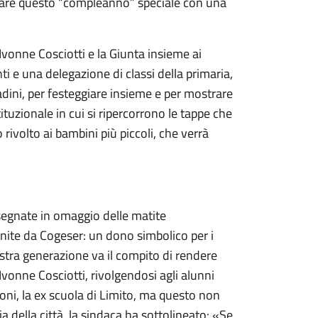
rare questo “compleanno” speciale con una
 Ivonne Cosciotti e la Giunta insieme ai
 e una delegazione di classi della primaria,
tadini, per festeggiare insieme e per mostrare
ituzionale in cui si ripercorrono le tappe che
rivolto ai bambini più piccoli, che verrà
onsegnate in omaggio delle matite
fornite da Cogeser: un dono simbolico per i
 vostra generazione va il compito di rendere
 Ivonne Cosciotti, rivolgendosi agli alunni
oni, la ex scuola di Limito, ma questo non
a della città, la sindaca ha sottolineato: «Se