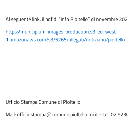
Al seguente link, il pdf di “Info Pioltello” di novembre 20
https://municipium-images-production.s3-eu-west-
1.amazonaws.com/s3/5265/allegati/notiziario/pioltel
Ufficio Stampa Comune di Pioltello
Mail: ufficiostampa@comune.pioltello.mi.it – tel. 02 9