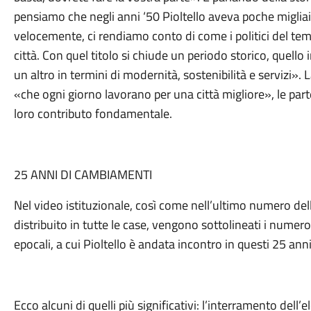
pensiamo che negli anni ‘50 Pioltello aveva poche migliaia
velocemente, ci rendiamo conto di come i politici del te
città. Con quel titolo si chiude un periodo storico, quel
un altro in termini di modernità, sostenibilità e servizi». 
«che ogni giorno lavorano per una città migliore», le part
loro contributo fondamentale.
25 ANNI DI CAMBIAMENTI
Nel video istituzionale, così come nell’ultimo numero del
distribuito in tutte le case, vengono sottolineati i numer
epocali, a cui Pioltello è andata incontro in questi 25 anni
Ecco alcuni di quelli più significativi: l’interramento dell