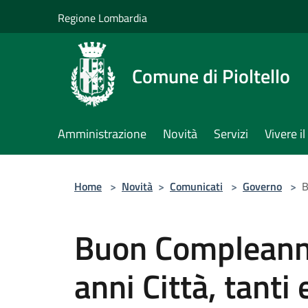
Salta al contenuto principale
Regione Lombardia
Comune di Pioltello
Amministrazione
Novità
Servizi
Vivere 
Home
>
Novità
>
Comunicati
>
Governo
>
B
Buon Compleanno
anni Città, tanti