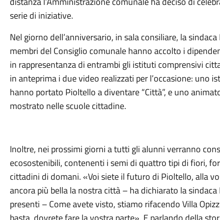
distanza l’Amministrazione comunale ha deciso di celeb
serie di iniziative.
Nel giorno dell’anniversario, in sala consiliare, la sindaca
membri del Consiglio comunale hanno accolto i dipendenti
in rappresentanza di entrambi gli istituti comprensivi cit
in anteprima i due video realizzati per l’occasione: uno ist
hanno portato Pioltello a diventare “Città”, e uno animato 
mostrato nelle scuole cittadine.
Inoltre, nei prossimi giorni a tutti gli alunni verranno c
ecosostenibili, contenenti i semi di quattro tipi di fiori, 
cittadini di domani. «Voi siete il futuro di Pioltello, alla
ancora più bella la nostra città – ha dichiarato la sindaca
presenti – Come avete visto, stiamo rifacendo Villa Opizz
basta, dovrete fare la vostra parte». E parlando della stori