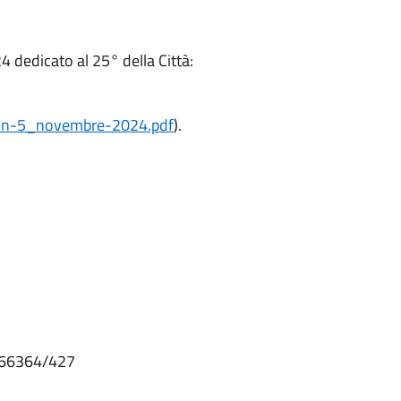
24 dedicato al 25° della Città:
lo-n-5_novembre-2024.pdf
).
2366364/427