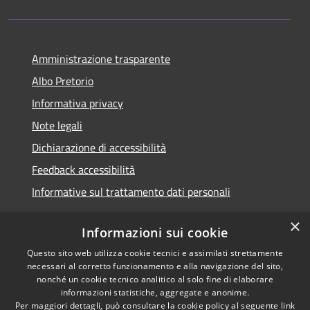
Amministrazione trasparente
Albo Pretorio
Informativa privacy
Note legali
Dichiarazione di accessibilità
Feedback accessibilità
Informative sul trattamento dati personali
×
Informazioni sui cookie
Questo sito web utilizza cookie tecnici e assimilati strettamente
RSS
Copyright © 2026 • Comune di
necessari al corretto funzionamento e alla navigazione del sito,
Accessibilità
Pioltello • Powered by
nonché un cookie tecnico analitico al solo fine di elaborare
Privacy
Municipium
Accesso
informazioni statistiche, aggregate e anonime.
•
Per maggiori dettagli, può consultare la cookie policy al seguente
link