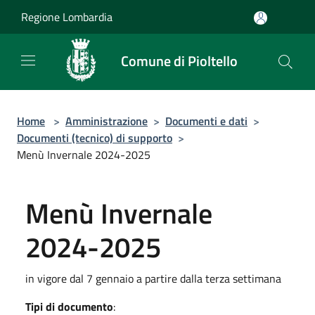
Salta al contenuto principale
Regione Lombardia
Comune di Pioltello
Home
>
Amministrazione
>
Documenti e dati
>
Documenti (tecnico) di supporto
>
Menù Invernale 2024-2025
Menù Invernale
2024-2025
in vigore dal 7 gennaio a partire dalla terza settimana
Tipi di documento
: