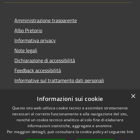
Amministrazione trasparente
Albo Pretorio
Informativa privacy
Note legali
Dichiarazione di accessibilità
Feedback accessibilità
Informative sul trattamento dati personali
×
Informazioni sui cookie
Questo sito web utilizza cookie tecnici e assimilati strettamente
RSS
Copyright © 2026 • Comune di
necessari al corretto funzionamento e alla navigazione del sito,
Accessibilità
Pioltello • Powered by
nonché un cookie tecnico analitico al solo fine di elaborare
Privacy
Municipium
Accesso
informazioni statistiche, aggregate e anonime.
•
Per maggiori dettagli, può consultare la cookie policy al seguente
link
Cookie
redazione