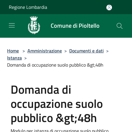
Salta al contenuto principale
Regione Lombardia
Comune di Pioltello
Home
>
Amministrazione
>
Documenti e dati
>
Istanza
>
Domanda di occupazione suolo pubblico &gt;48h
Domanda di
occupazione suolo
pubblico &gt;48h
Modulo per istanza di occupazione suolo pubblico