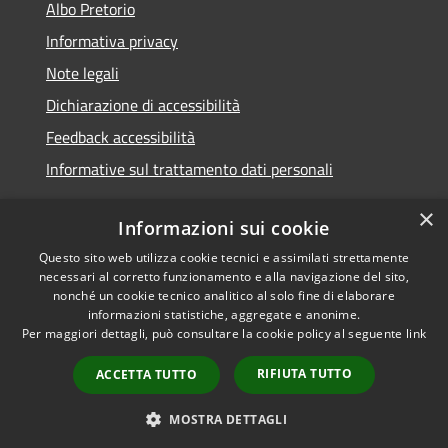
Albo Pretorio
Informativa privacy
Note legali
Dichiarazione di accessibilità
Feedback accessibilità
Informative sul trattamento dati personali
×
Informazioni sui cookie
Questo sito web utilizza cookie tecnici e assimilati strettamente
RSS
Copyright © 2026 • Comune di
necessari al corretto funzionamento e alla navigazione del sito,
Accessibilità
Pioltello • Powered by
nonché un cookie tecnico analitico al solo fine di elaborare
Privacy
Municipium
Accesso
informazioni statistiche, aggregate e anonime.
•
Per maggiori dettagli, può consultare la cookie policy al seguente
link
Cookie
redazione
Mappa del sito
RIFIUTA TUTTO
ACCETTA TUTTO
Informativa trattamento
dei dati personali
MOSTRA DETTAGLI