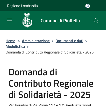
Salta al contenuto principale
Regione Lombardia
Comune di Pioltello
Home
>
Amministrazione
>
Documenti e dati
>
Modulistica
>
Domanda di Contributo Regionale di Solidarietà - 2025
Domanda di
Contributo Regionale
di Solidarietà - 2025
Per Inquilini di Via Roma 117 e 125 (vedi istruzioni)