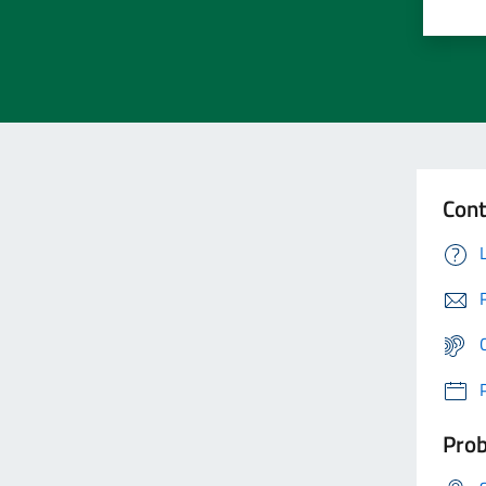
Cont
Prob