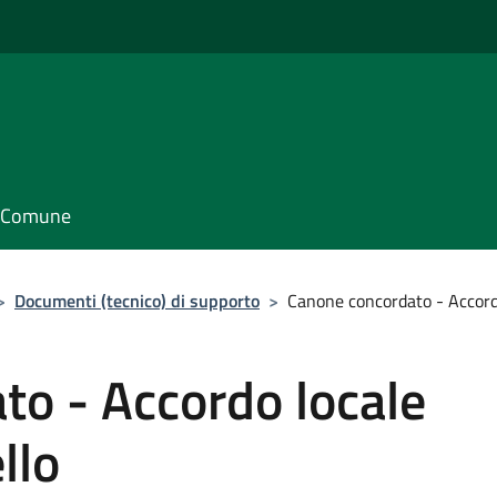
il Comune
>
Documenti (tecnico) di supporto
>
Canone concordato - Accordo
to - Accordo locale
llo