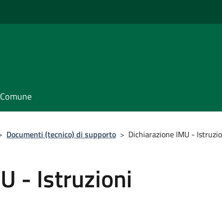
il Comune
>
Documenti (tecnico) di supporto
>
Dichiarazione IMU - Istruzio
U - Istruzioni