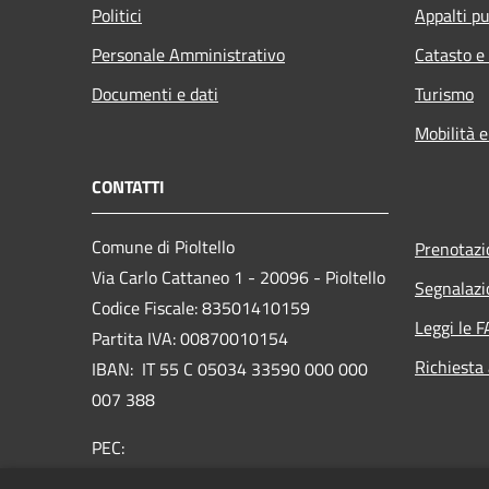
Politici
Appalti pu
Personale Amministrativo
Catasto e
Documenti e dati
Turismo
Mobilità e
CONTATTI
Comune di Pioltello
Prenotaz
Via Carlo Cattaneo 1 - 20096 - Pioltello
Segnalazi
Codice Fiscale: 83501410159
Leggi le 
Partita IVA: 00870010154
Richiesta
IBAN:
IT 55 C 05034 33590 000 000
007 388
PEC:
protocollo@cert.comune.pioltello.mi.it