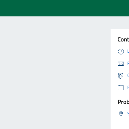
Cont
Prob