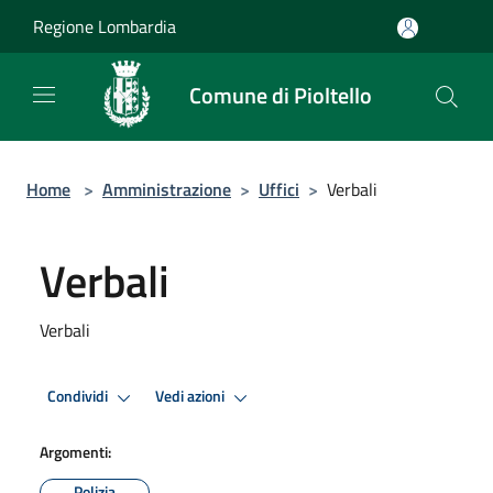
Salta al contenuto principale
Regione Lombardia
Comune di Pioltello
Home
>
Amministrazione
>
Uffici
>
Verbali
Verbali
Verbali
Condividi
Vedi azioni
Argomenti:
Polizia