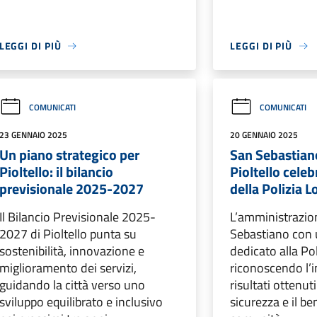
LEGGI DI PIÙ
LEGGI DI PIÙ
COMUNICATI
COMUNICATI
23 GENNAIO 2025
20 GENNAIO 2025
Un piano strategico per
San Sebastian
Pioltello: il bilancio
Pioltello cele
previsionale 2025-2027
della Polizia L
Il Bilancio Previsionale 2025-
L’amministrazio
2027 di Pioltello punta su
Sebastiano con
sostenibilità, innovazione e
dedicato alla Pol
miglioramento dei servizi,
riconoscendo l’
guidando la città verso uno
risultati ottenut
sviluppo equilibrato e inclusivo
sicurezza e il be