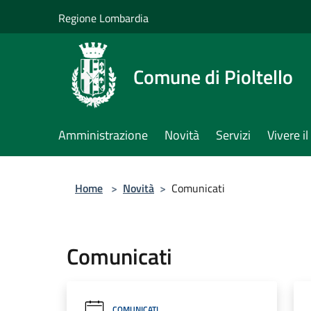
Salta al contenuto principale
Regione Lombardia
Comune di Pioltello
Amministrazione
Novità
Servizi
Vivere 
Home
>
Novità
>
Comunicati
Comunicati
COMUNICATI