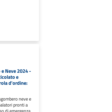
o e Neve 2024 -
icolato e
rola d'ordine:
 sgombero neve e
alatori pronti a
aso di emergenza