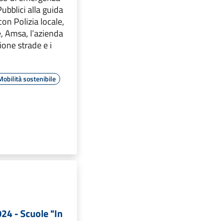
Pubblici alla guida
con Polizia locale,
e, Amsa, l’azienda
one strade e i
i
Mobilità sostenibile
24 - Scuole "In