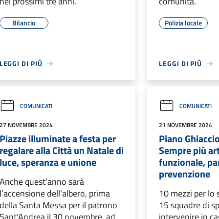
nei prossimi tre anni.
comunità.
Bilancio
Polizia locale
LEGGI DI PIÙ
LEGGI DI PIÙ
COMUNICATI
COMUNICATI
27 NOVEMBRE 2024
21 NOVEMBRE 2024
Piazze illuminate a festa per
Piano Ghiacci
regalare alla Città un Natale di
Sempre più art
luce, speranza e unione
funzionale, pa
prevenzione
Anche quest’anno sarà
l’accensione dell’albero, prima
10 mezzi per lo
della Santa Messa per il patrono
15 squadre di sp
Sant’Andrea il 30 novembre, ad
intervenire in c