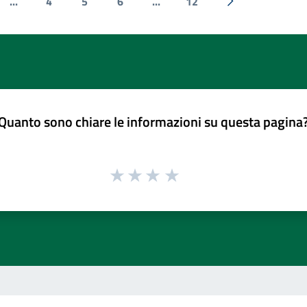
...
4
5
6
...
12
e
Successiva »
Quanto sono chiare le informazioni su questa pagina