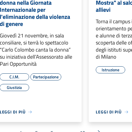
donna nella Giornata
Mostra" al salo
Internazionale per
allievi
l'eliminazione della violenza
Torna il campus 
di genere
orientamento per
Giovedì 21 novembre, in sala
e alunne di terz
consiliare, si terrà lo spettacolo
scoperta delle o
“Carlo Colombo canta la donna”
degli istituti sup
su iniziativa dell’Assessorato alle
di Milano
Pari Opportunità
Istruzione
C.I.M.
Partecipazione
Giustizia
LEGGI DI PIÙ
LEGGI DI PIÙ