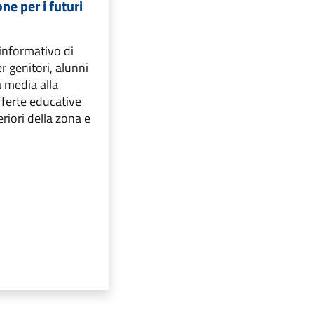
ne per i futuri
informativo di
 genitori, alunni
a media alla
fferte educative
eriori della zona e