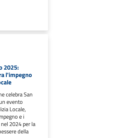
o 2025:
bra l'impegno
ocale
ne celebra San
 un evento
izia Locale,
impegno e i
i nel 2024 per la
nessere della