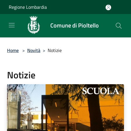
Salta al contenuto principale
Regione Lombardia
Comune di Pioltello
Home
>
Novità
>
Notizie
Notizie