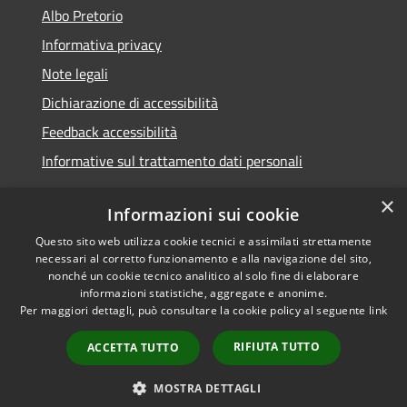
Albo Pretorio
Informativa privacy
Note legali
Dichiarazione di accessibilità
Feedback accessibilità
Informative sul trattamento dati personali
×
Informazioni sui cookie
Questo sito web utilizza cookie tecnici e assimilati strettamente
RSS
Copyright © 2026 • Comune di
necessari al corretto funzionamento e alla navigazione del sito,
Accessibilità
Pioltello • Powered by
nonché un cookie tecnico analitico al solo fine di elaborare
Privacy
Municipium
Accesso
informazioni statistiche, aggregate e anonime.
•
Per maggiori dettagli, può consultare la cookie policy al seguente
link
Cookie
redazione
Mappa del sito
RIFIUTA TUTTO
ACCETTA TUTTO
Informativa trattamento
dei dati personali
MOSTRA DETTAGLI