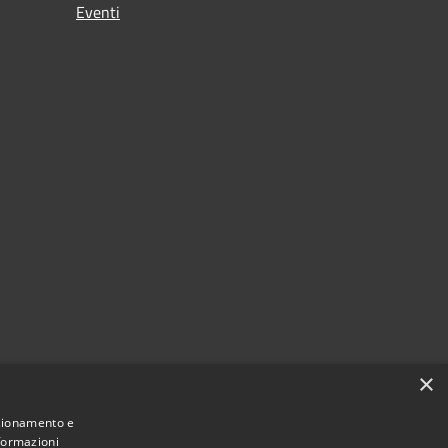
Eventi
i
×
nzionamento e
nformazioni