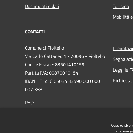
Documenti e dati
Turismo
Mobilità e
CONTATTI
Comune di Pioltello
Prenotaz
Via Carlo Cattaneo 1 - 20096 - Pioltello
Segnalazi
Codice Fiscale: 83501410159
Leggi le 
Partita IVA: 00870010154
Richiesta
IBAN:
IT 55 C 05034 33590 000 000
007 388
PEC:
protocollo@cert.comune.pioltello.mi.it
Centralino Unico: 02.92366.1
Questo sito 
alla navig