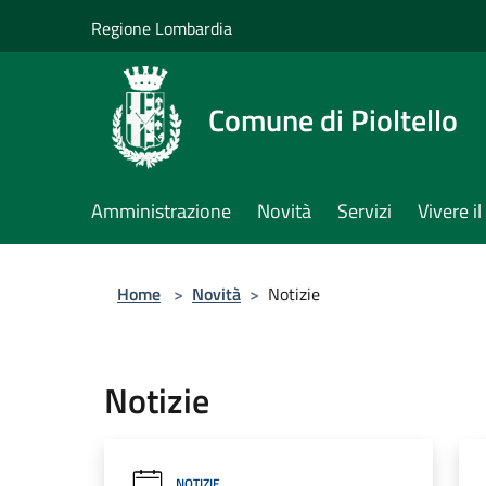
Salta al contenuto principale
Regione Lombardia
Comune di Pioltello
Amministrazione
Novità
Servizi
Vivere 
Home
>
Novità
>
Notizie
Notizie
NOTIZIE