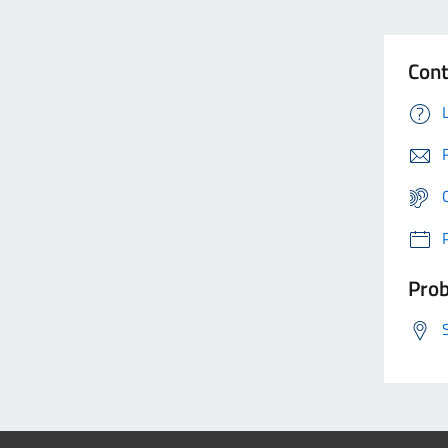
Cont
Prob